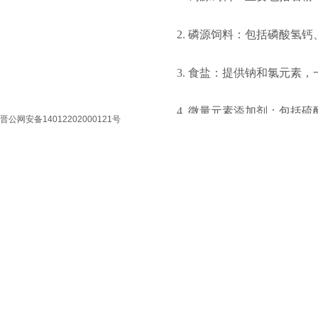
2. 磷源饲料：包括磷酸氢钙
3. 食盐：提供钠和氯元素，一
4. 微量元素添加剂：包
晋公网安备14012202000121号
四、维生素饲料原料
维生素是维持猪只正常生理
括：
1. 脂溶性维生素：维生素
2. 水溶性维生素：包括B族